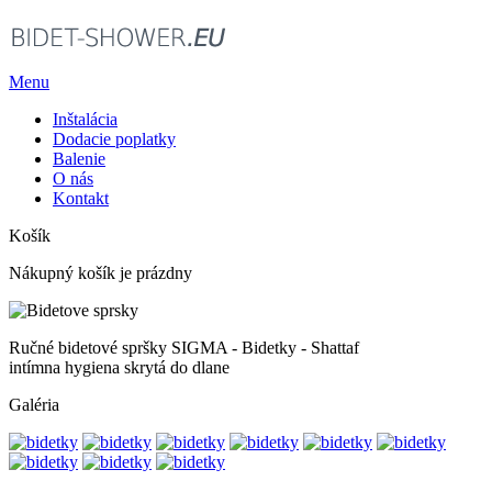
Menu
Inštalácia
Dodacie poplatky
Balenie
O nás
Kontakt
Košík
Nákupný košík je prázdny
Ručné bidetové spršky SIGMA - Bidetky - Shattaf
intímna hygiena skrytá do dlane
Galéria