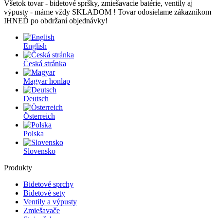
Všetok tovar - bidetové spršky, zmiešavacie batérie, ventily aj
výpusty - máme vždy SKLADOM ! Tovar odosielame zákazníkom
IHNEĎ po obdržaní objednávky!
English
Česká stránka
Magyar honlap
Deutsch
Österreich
Polska
Slovensko
Produkty
Bidetové sprchy
Bidetové sety
Ventily a výpusty
Zmiešavače