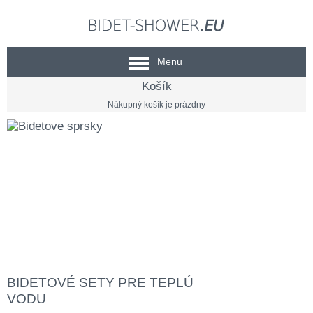
Menu
Košík
Nákupný košík je prázdny
Ručné bidetové spršky
SIGMA - Bidetky -
Shattaf
intímna hygiena skrytá do dlane
BIDETOVÉ SETY PRE TEPLÚ
VODU