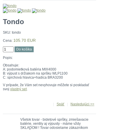
Tondo
SKU
:
tondo
105.70 EUR
Cena:
Popis:
Obsahuje:
A: podomietková batéria MIX4000
B: výpust s držiakom na spršku WLP1100
C: sprchová hlavica+hadica BRA3200
V prípade, že Vám set nevyhovuje môžete si poskladať
svoj
vlastný set
.
|
Späť
|
Nasledujúci >>
Všetok tovar - bidetové spršky, zmiešavacie
batérie, ventily aj výpusty - máme vždy
SKLADOM ! Tovar odosielame zákazníkom