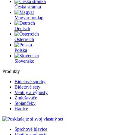
Česká stránka
Magyar honlap
Deutsch
Österreich
Polska
Slovensko
Produkty
Bidetové sprchy
Bidetové sety
Ventily a výpusty
Zmiešavače
Stojančeky
Hadice
Sprchové hlavice
Ventily a výpusty