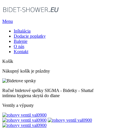
Menu
Inštalácia
Dodacie poplatky
Balenie
O nás
Kontakt
Košík
Nákupný košík je prázdny
Ručné bidetové spršky SIGMA - Bidetky - Shattaf
intímna hygiena skrytá do dlane
Ventily a výpusty