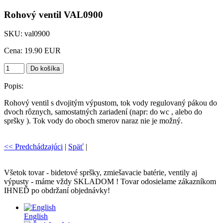
Rohový ventil VAL0900
SKU
:
val0900
Cena:
19.90 EUR
Popis:
Rohový ventil s dvojitým výpustom, tok vody regulovaný pákou do
dvoch rôznych, samostatných zariadení (napr: do wc , alebo do
spršky ). Tok vody do oboch smerov naraz nie je možný.
<< Predchádzajúci
|
Späť
|
Všetok tovar - bidetové spršky, zmiešavacie batérie, ventily aj
výpusty - máme vždy SKLADOM ! Tovar odosielame zákazníkom
IHNEĎ po obdržaní objednávky!
English