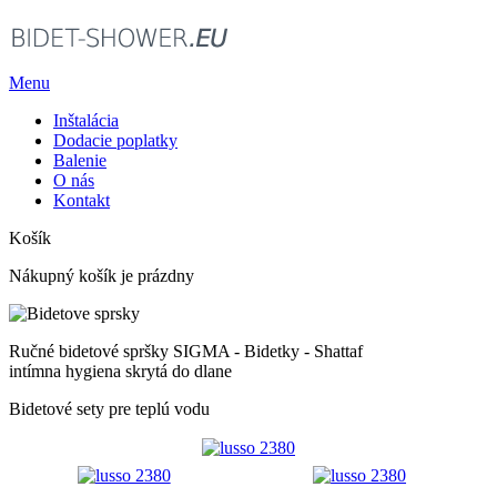
Menu
Inštalácia
Dodacie poplatky
Balenie
O nás
Kontakt
Košík
Nákupný košík je prázdny
Ručné bidetové spršky SIGMA - Bidetky - Shattaf
intímna hygiena skrytá do dlane
Bidetové sety pre teplú vodu