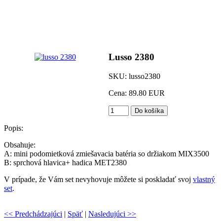
Lusso 2380
SKU
:
lusso2380
Cena:
89.80 EUR
Popis:
Obsahuje:
A: mini podomietková zmiešavacia batéria so držiakom MIX3500
B: sprchová hlavica+ hadica MET2380
V prípade, že Vám set nevyhovuje môžete si poskladať svoj
vlastný
set
.
<< Predchádzajúci
|
Späť
|
Nasledujúci >>