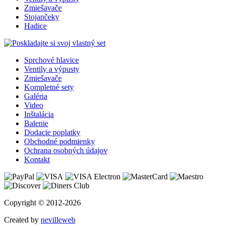
Zmiešavače
Stojančeky
Hadice
Sprchové hlavice
Ventily a výpusty
Zmiešavače
Kompletné sety
Galéria
Video
Inštalácia
Balenie
Dodacie poplatky
Obchodné podmienky
Ochrana osobných údajov
Kontakt
Copyright © 2012-2026
Created by
nevilleweb