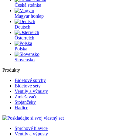
Česká stránka
Magyar honlap
Deutsch
Österreich
Polska
Slovensko
Produkty
Bidetové sprchy
Bidetové sety
Ventily a výpusty
Zmiešavače
Stojančeky
Hadice
Sprchové hlavice
Ventily a výpusty