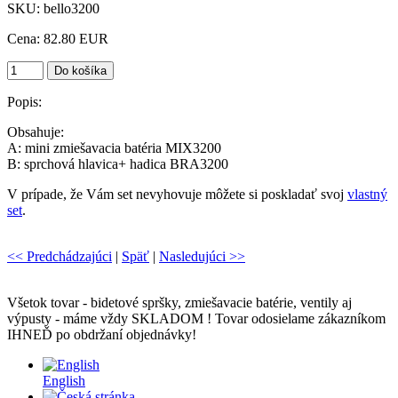
SKU
:
bello3200
Cena:
82.80 EUR
Popis:
Obsahuje:
A: mini zmiešavacia batéria MIX3200
B: sprchová hlavica+ hadica BRA3200
V prípade, že Vám set nevyhovuje môžete si poskladať svoj
vlastný
set
.
<< Predchádzajúci
|
Späť
|
Nasledujúci >>
Všetok tovar - bidetové spršky, zmiešavacie batérie, ventily aj
výpusty - máme vždy SKLADOM ! Tovar odosielame zákazníkom
IHNEĎ po obdržaní objednávky!
English