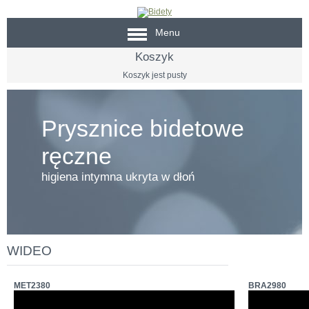
Menu
Koszyk
Koszyk jest pusty
Prysznice bidetowe
ręczne
higiena intymna ukryta w dłoń
WIDEO
MET2380
BRA2980