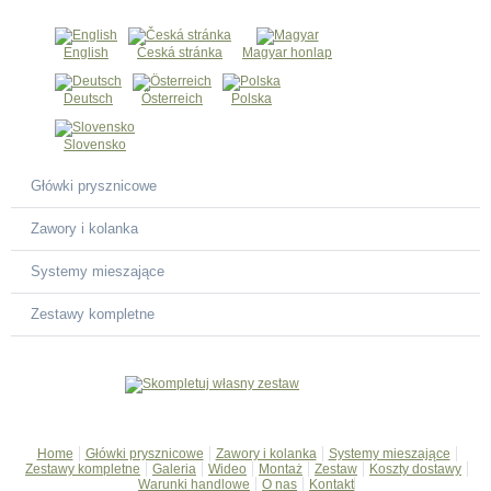
English
Česká stránka
Magyar honlap
Deutsch
Österreich
Polska
Slovensko
Główki prysznicowe
Zawory i kolanka
Systemy mieszające
Zestawy kompletne
Home
Główki prysznicowe
Zawory i kolanka
Systemy mieszające
Zestawy kompletne
Galeria
Wideo
Montaż
Zestaw
Koszty dostawy
Warunki handlowe
O nas
Kontakt