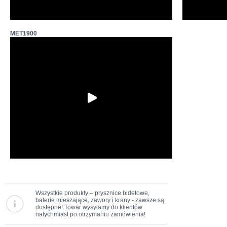
MET1900
Wszystkie produkty – prysznice bidetowe,
baterie mieszające, zawory i krany - zawsze są
dostępne! Towar wysyłamy do klientów
natychmiast po otrzymaniu zamówienia!