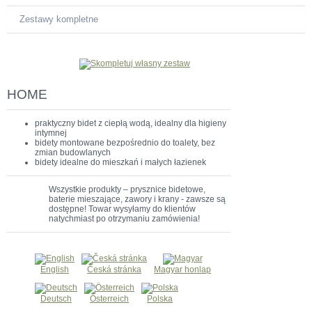
Zestawy kompletne
HOME
praktyczny bidet z ciepłą wodą, idealny dla higieny
intymnej
bidety montowane bezpośrednio do toalety, bez
zmian budowlanych
bidety idealne do mieszkań i małych łazienek
Wszystkie produkty – prysznice bidetowe,
baterie mieszające, zawory i krany - zawsze są
dostępne! Towar wysyłamy do klientów
natychmiast po otrzymaniu zamówienia!
English
Česká stránka
Magyar honlap
Deutsch
Österreich
Polska