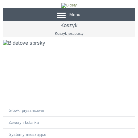
Menu
Koszyk
Koszyk jest pusty
Prysznice bidetowe
ręczne
higiena intymna ukryta w dłoń
Główki prysznicowe
Zawory i kolanka
Systemy mieszające