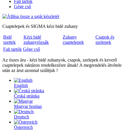
Fali tartók
Gége cső
Csaptelepek és SIGMA kézi bidé zuhany
Bidé
Kézi bidé
Zuhany
Csapok és
szettek
zuhanyrózsák
csaptelepek
szelepek
Fali tartók
Gége cső
Az öszes áru - kézi bidé zuhanyok, csapok, szelepek és keverő
csaptelepek raktáron rendelkezésre álnak! A megrendelés átvétele
után az árut azonnal szálítjuk !
English
Česká stránka
Magyar honlap
Deutsch
Österreich