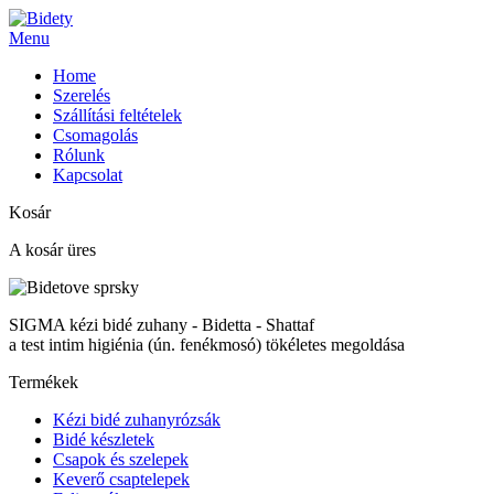
Menu
Home
Szerelés
Szállítási feltételek
Csomagolás
Rólunk
Kapcsolat
Kosár
A kosár üres
SIGMA kézi bidé zuhany - Bidetta - Shattaf
a test intim higiénia (ún. fenékmosó) tökéletes megoldása
Termékek
Kézi bidé zuhanyrózsák
Bidé készletek
Csapok és szelepek
Keverő csaptelepek