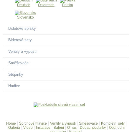
Deutsch
Österreich
Polska
Slovensko
Bidetové spršky
Bidetové sety
Ventily a výpusti
Směšovače
Stojánky
Hadice
Home
Sprchové hlavice
Ventily a výpusti
Směšovače
Kompletní sety
Galéria
Video
Instalace
Balení
O nás
Dodací poplatky
Obchodní
podmínky
Kontakt