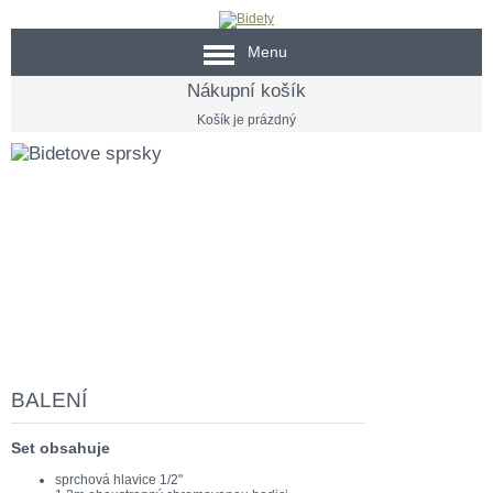
Menu
Nákupní košík
Košík je prázdný
Ruční bidetové spršky
SIGMA - Bidetky -
Shattaf
intimní hygiena skrytá do dlaně
BALENÍ
Set obsahuje
sprchová hlavice 1/2"