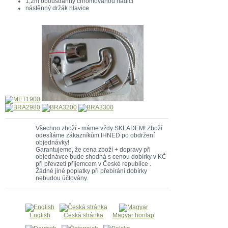
1,2m oboustranný chromovanou hadici
nástěnný držák hlavice
Všechno zboží - máme vždy SKLADEM! Zboží
odesíláme zákazníkům IHNED po obdržení
objednávky!
Garantujeme, že cena zboží + dopravy při
objednávce bude shodná s cenou dobírky v KČ
při převzetí příjemcem v České republice .
Žádné jiné poplatky při přebírání dobírky
nebudou účtovány.
English
Česká stránka
Magyar honlap